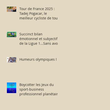
des aptitudes physiques
: résister humblement
Tour de France 2025 :
en milieu hostile !
Tadej Pogacar, le
meilleur cycliste de tous
les temps ou
l’escroquerie Lance
Armstrong revisitée ?
Succinct bilan
émotionnel et subjectif
de la Ligue 1...Sans avoir
vu la moindre rencontre
!!
Humeurs olympiques !
Boycotter les Jeux du
sport-business
professionnel planétaire
délocalisés à Paris.