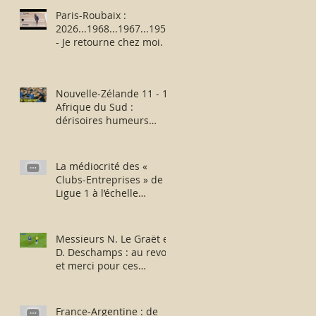
Paris-Roubaix :
2026...1968...1967...1957
- Je retourne chez moi.
Nouvelle-Zélande 11 - 12
Afrique du Sud :
dérisoires humeurs
rugbystiques matinales.
La médiocrité des «
Clubs-Entreprises » de
Ligue 1 à l’échelle
européenne : suite,...
sans fin ?
Messieurs N. Le Graët et
D. Deschamps : au revoir
et merci pour ces
moments !
France-Argentine : de