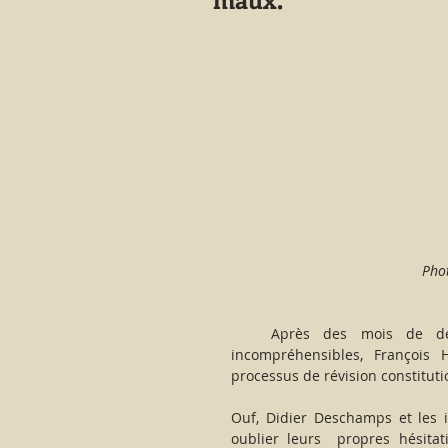
Phot
   Après des mois de débats incohérents, manipulateurs, politiciens et parfois 
incompréhensibles, François 
processus de révision constituti
Ouf, Didier Deschamps et les i
oublier leurs  propres hésitat