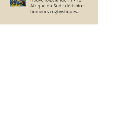
Afrique du Sud : dérisoires
humeurs rugbystiques
matinales.
La médiocrité des « Clubs-
Entreprises » de Ligue 1 à
l’échelle européenne : suite,...
sans fin ?
Messieurs N. Le Graët et D.
Deschamps : au revoir et merci
pour ces moments !
France-Argentine : de part et
d’autre de l’échiquier, l’après-
match fut consternant !
Archive