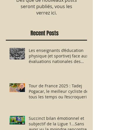
Dès que de nouveaux posts
seront publiés, vous les
verrez ici.
Recent Posts
Les enseignants d’éducation
physique (et sportive) face aux
évaluations nationales des
aptitudes physiques : résister
humblement en milieu hostile !
Tour de France 2025 : Tadej
Pogacar, le meilleur cycliste de
tous les temps ou l’escroquerie
Lance Armstrong revisitée ?
Succinct bilan émotionnel et
subjectif de la Ligue 1...Sans
avoir vu la moindre rencontre !!