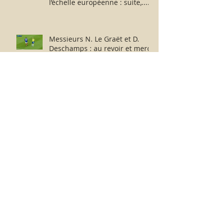
l’échelle européenne : suite,...
sans fin ?
Messieurs N. Le Graët et D.
Deschamps : au revoir et merci
pour ces moments !
France-Argentine : de part et
d’autre de l’échiquier, l’après-
match fut consternant !
Archive
février 2026
(1)
1 post
juillet 2025
(1)
1 post
décembre 2024
(1)
1 post
juillet 2024
(2)
2 posts
avril 2024
(1)
1 post
octobre 2023
(1)
1 post