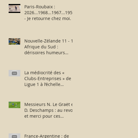
Paris-Roubaix :
2026...1968...1967...1957
- Je retourne chez moi.
Nouvelle-Zélande 11 - 12
Afrique du Sud :
dérisoires humeurs
rugbystiques matinales.
La médiocrité des «
Clubs-Entreprises » de
Ligue 1 à l’échelle
européenne : suite,...
sans fin ?
Messieurs N. Le Graët et
D. Deschamps : au revoir
et merci pour ces
moments !
France-Argentine : de