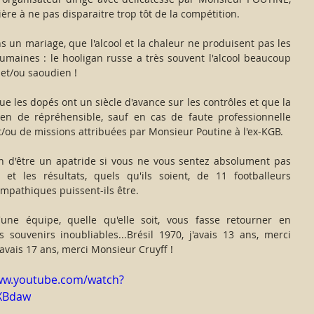
re à ne pas disparaitre trop tôt de la compétition.
 un mariage, que l'alcool et la chaleur ne produisent pas les 
maines : le hooligan russe a très souvent l'alcool beaucoup 
 et/ou saoudien !
 les dopés ont un siècle d'avance sur les contrôles et que la 
ien de répréhensible, sauf en cas de faute professionnelle 
/ou de missions attribuées par Monsieur Poutine à l'ex-KGB.
on d'être un apatride si vous ne vous sentez absolument pas 
et les résultats, quels qu'ils soient, de 11 footballeurs 
ympathiques puissent-ils être. 
'une équipe, quelle qu'elle soit, vous fasse retourner en 
souvenirs inoubliables...Brésil 1970, j'avais 13 ans, merci 
'avais 17 ans, merci Monsieur Cruyff !
ww.youtube.com/watch?
XBdaw