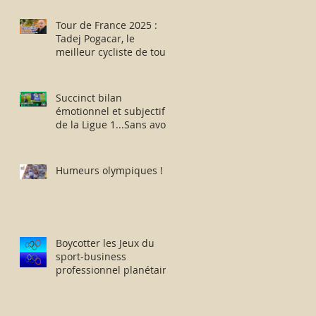
des aptitudes physiques
: résister humblement
Tour de France 2025 :
en milieu hostile !
Tadej Pogacar, le
meilleur cycliste de tous
les temps ou
l’escroquerie Lance
Armstrong revisitée ?
Succinct bilan
émotionnel et subjectif
de la Ligue 1...Sans avoir
vu la moindre rencontre
!!
Humeurs olympiques !
Boycotter les Jeux du
sport-business
professionnel planétaire
délocalisés à Paris.