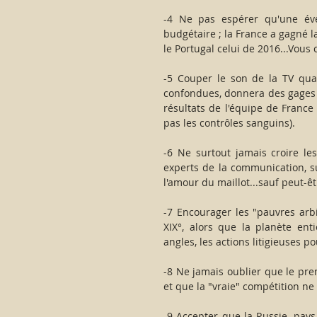
-4 Ne pas espérer qu'une évent
budgétaire ; la France a gagné 
le Portugal celui de 2016...Vous 
-5 Couper le son de la TV quan
confondues, donnera des gages 
résultats de l'équipe de France à
pas les contrôles sanguins).
-6 Ne surtout jamais croire le
experts de la communication, sur
l'amour du maillot...sauf peut-ê
-7 Encourager les "pauvres arbi
XIX°, alors que la planète ent
angles, les actions litigieuses po
-8 Ne jamais oublier que le pre
et que la "vraie" compétition n
-9 Accepter que la Russie, pays