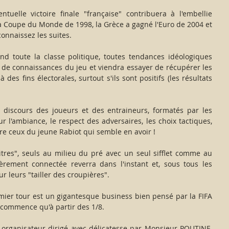
uelle victoire finale "française" contribuera à l'embellie 
la Coupe du Monde de 1998, la Grèce a gagné l'Euro de 2004 et 
connaissez les suites.
d toute la classe politique, toutes tendances idéologiques 
de connaissances du jeu et viendra essayer de récupérer les 
 des fins électorales, surtout s'ils sont positifs (les résultats 
s discours des joueurs et des entraineurs, formatés par les 
 l'ambiance, le respect des adversaires, les choix tactiques, 
tre ceux du jeune Rabiot qui semble en avoir !
tres", seuls au milieu du pré avec un seul sifflet comme au 
ièrement connectée reverra dans l'instant et, sous tous les 
ur leurs "tailler des croupières".
mier tour est un gigantesque business bien pensé par la FIFA 
e commence qu'à partir des 1/8.
 organisateur dirigé avec délicatesse par Monsieur POUTINE, 