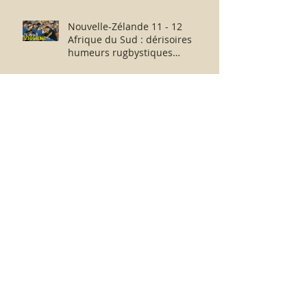
Nouvelle-Zélande 11 - 12
Afrique du Sud : dérisoires
humeurs rugbystiques
matinales.
La médiocrité des « Clubs-
Entreprises » de Ligue 1 à
l’échelle européenne : suite,...
sans fin ?
Messieurs N. Le Graët et D.
Deschamps : au revoir et merci
pour ces moments !
France-Argentine : de part et
d’autre de l’échiquier, l’après-
match fut consternant !