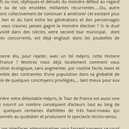
ifs ou non, idylliques et dénués du moindre défaut au regard 
ou de vos envolées militantes récurrentes.....Ou, autre 
ons collectivement de continuer à améliorer cet existant plus 
lien et du liant entre les générations et des personnages 
vous n'auriez jamais gagné la moindre élection ? Si le duel 
visité dans des siècles, votre second tour municipal,  dont 
es concurrents, est déjà englouti dans les poubelles de 
peine élu, pour rejeter, avec un tel mépris, cette Histoire 
 France ? Montrez nous déjà localement comment vous 
sition écologique, sans augmenter, par routine facile, taxes et 
emble des contraintes d'une population dans sa globalité de 
ale de quelques concitoyens privilégiés,... tant mieux pour eux 
rière votre détestable mépris, le Tour de France est aussi une 
i nourrit un nombre conséquent d'acteurs tout au long de 
 quelques centaines d'athlètes de très haut-niveau qui 
onnels au quotidien et produisent le spectacle stricto-sensu.
 vos interfaces administratives vous fassent parvenir ce court 