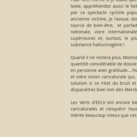
texte, appréhendez aussi le fai
par ce spectacle cycliste pop
ancienne victime, je l'avoue, do
source de bien-être,  et parfa
nationale, voire internationa
supérieures et, surtout, le p
substance hallucinogène !
Quand il ne restera plus, Monsie
quantité considérable de dossiers
en personne avec gratitude....Pou
et votre vision caricaturale q
solution si ce n'est du bruit e
disparaitrez bien loin des Merckx
Les Verts d'EELV ont encore be
caricaturales et conquérir tou
mérite beaucoup mieux que ces 