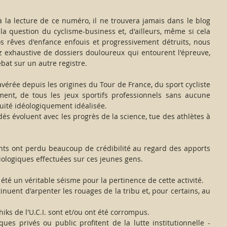
à la lecture de ce numéro, il ne trouvera jamais dans le blog 
r la question du cyclisme-business et, d'ailleurs, même si cela 
nos rêves d'enfance enfouis et progressivement détruits, nous 
ez exhaustive de dossiers douloureux qui entourent l'épreuve, 
at sur un autre registre.
avérée depuis les origines du Tour de France, du sport cycliste 
ent, de tous les jeux sportifs professionnels sans aucune 
uité idéologiquement idéalisée.
dés évoluent avec les progrès de la science, tue des athlètes à 
ts ont perdu beaucoup de crédibilité au regard des apports 
iologiques effectuées sur ces jeunes gens.
 été un véritable séisme pour la pertinence de cette activité.
nuent d'arpenter les rouages de la tribu et, pour certains, au 
ks de l'U.C.I. sont et/ou ont été corrompus.
iques privés ou public profitent de la lutte institutionnelle -