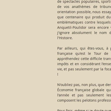
de spectacles populaires, sport
de vos anathèmes de tribune 
orientation possible, nous essay
que centenaire qui produit du 
emblématiques contre lesquels 
Anquetil-Poulidor sera encore 
j'ignore absolument le nom d
l'Histoire. 
Par ailleurs, qui êtes-vous, à 
française qu'est le Tour de
appréhendez cette difficile tran
impôts et en considérant l'ens
vie, et pas seulement par la foc
!
N'oubliez pas, non plus, que der
Économie française globale qu
l'année et pas seulement les
composent les pelotons professi
Pour finir, même si je doute que