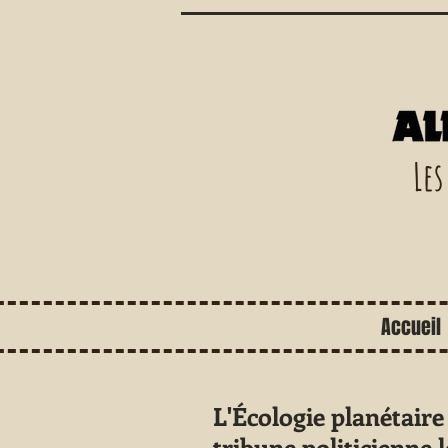
Les
Accueil
L'Écologie planétair
tribune politicienne l