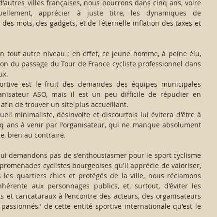
'autres villes françaises, nous pourrons dans cinq ans, voire 
uellement, apprécier à juste titre, les dynamiques de 
des mots, des gadgets, et de l'éternelle inflation des taxes et 
 tout autre niveau ; en effet, ce jeune homme, à peine élu, 
stion du passage du Tour de France cycliste professionnel dans 
ux.
ortive est le fruit des demandes des équipes municipales 
anisateur ASO, mais il est un peu difficile de répudier en 
afin de trouver un site plus accueillant.
eil minimaliste, désinvolte et discourtois lui évitera d'être à 
nq ans à venir par l'organisateur, qui ne manque absolument 
e, bien au contraire. 
 lui demandons pas de s'enthousiasmer pour le sport cyclisme 
promenades cyclistes bourgeoises qu'il apprécie de valoriser, 
 les quartiers chics et protégés de la ville, nous réclamons 
hérente aux personnages publics, et, surtout, d'éviter les 
 et caricaturaux à l'encontre des acteurs, des organisateurs 
passionnés" de cette entité sportive internationale qu'est le 