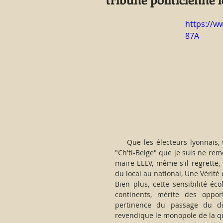
https://
87A
    Que les électeurs lyonnais, toutes sensibilités idéologiques confondues, se rassurent, le 
"Ch'ti-Belge" que je suis ne re
maire EELV, même s'il regrette, 
du local au national, Une Vérité 
Bien plus, cette sensibilité éc
continents, mérite des oppor
pertinence du passage du disc
revendique le monopole de la qu