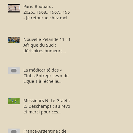
Paris-Roubaix :
2026...1968...1967...1957
- Je retourne chez moi.
Nouvelle-Zélande 11 - 12
Afrique du Sud :
dérisoires humeurs
rugbystiques matinales.
La médiocrité des «
Clubs-Entreprises » de
Ligue 1 à l’échelle
européenne : suite,...
sans fin ?
Messieurs N. Le Graët et
D. Deschamps : au revoir
et merci pour ces
moments !
France-Argentine : de