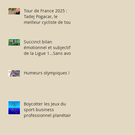
des aptitudes physiques
: résister humblement
Tour de France 2025 :
en milieu hostile !
Tadej Pogacar, le
meilleur cycliste de tous
les temps ou
l’escroquerie Lance
Armstrong revisitée ?
Succinct bilan
émotionnel et subjectif
de la Ligue 1...Sans avoir
vu la moindre rencontre
!!
Humeurs olympiques !
Boycotter les Jeux du
sport-business
professionnel planétaire
délocalisés à Paris.