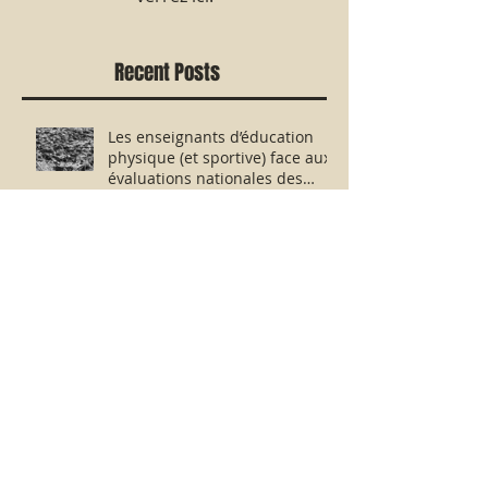
Recent Posts
Les enseignants d’éducation
physique (et sportive) face aux
évaluations nationales des
aptitudes physiques : résister
humblement en milieu hostile !
Tour de France 2025 : Tadej
Pogacar, le meilleur cycliste de
tous les temps ou l’escroquerie
Lance Armstrong revisitée ?
Succinct bilan émotionnel et
subjectif de la Ligue 1...Sans
avoir vu la moindre rencontre !!