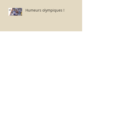
Humeurs olympiques !
Boycotter les Jeux du sport-
business professionnel
planétaire délocalisés à Paris.
Paris-Roubaix :
2026...1968...1967...1957 - Je
retourne chez moi.
Nouvelle-Zélande 11 - 12
Afrique du Sud : dérisoires