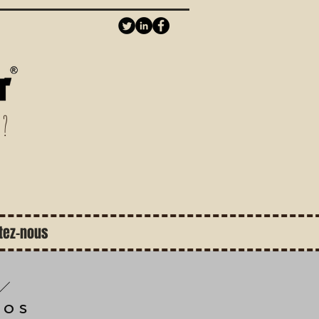
 ?
tez-nous
pos