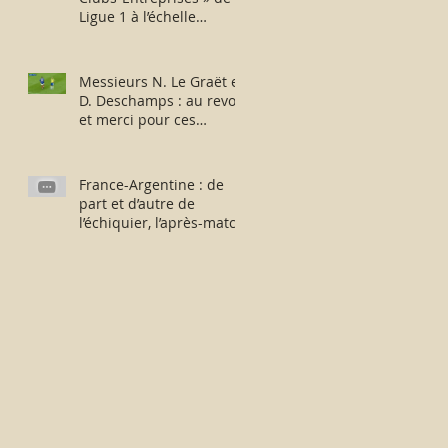
Ligue 1 à l’échelle
européenne : suite,...
sans fin ?
Messieurs N. Le Graët et
D. Deschamps : au revoir
et merci pour ces
moments !
France-Argentine : de
part et d’autre de
l’échiquier, l’après-match
fut consternant !