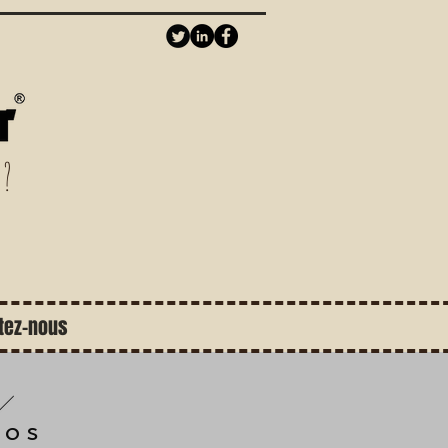
 ?
tez-nous
pos