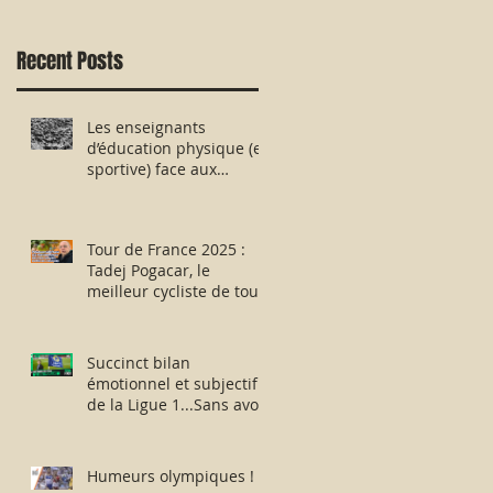
Recent Posts
Les enseignants
d’éducation physique (et
sportive) face aux
évaluations nationales
des aptitudes physiques
: résister humblement
Tour de France 2025 :
en milieu hostile !
Tadej Pogacar, le
meilleur cycliste de tous
les temps ou
l’escroquerie Lance
Armstrong revisitée ?
Succinct bilan
émotionnel et subjectif
de la Ligue 1...Sans avoir
vu la moindre rencontre
!!
Humeurs olympiques !