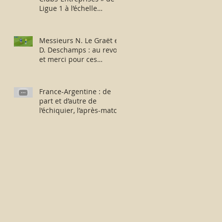
Ligue 1 à l’échelle
européenne : suite,...
sans fin ?
Messieurs N. Le Graët et
D. Deschamps : au revoir
et merci pour ces
moments !
France-Argentine : de
part et d’autre de
l’échiquier, l’après-match
fut consternant !