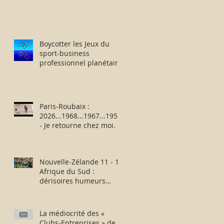
Boycotter les Jeux du
sport-business
professionnel planétaire
délocalisés à Paris.
Paris-Roubaix :
2026...1968...1967...1957
- Je retourne chez moi.
Nouvelle-Zélande 11 - 12
Afrique du Sud :
dérisoires humeurs
rugbystiques matinales.
La médiocrité des «
Clubs-Entreprises » de