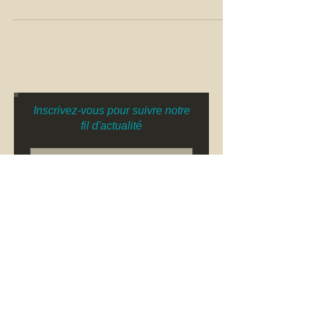
Inscrivez-vous pour suivre notre
fil d'actualité
S`abonner maintenant
Featured Posts
Recent Posts
Archive