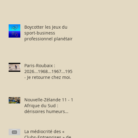
Boycotter les Jeux du
sport-business
professionnel planétaire
délocalisés à Paris.
Paris-Roubaix :
2026...1968...1967...1957
- Je retourne chez moi.
Nouvelle-Zélande 11 - 12
Afrique du Sud :
dérisoires humeurs
rugbystiques matinales.
La médiocrité des «
Clubs-Entreprises » de