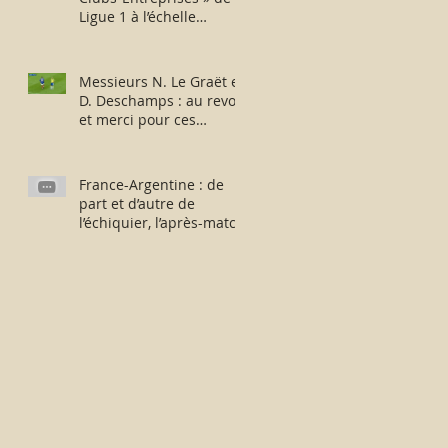
Ligue 1 à l’échelle
européenne : suite,...
sans fin ?
Messieurs N. Le Graët et
D. Deschamps : au revoir
et merci pour ces
moments !
France-Argentine : de
part et d’autre de
l’échiquier, l’après-match
fut consternant !