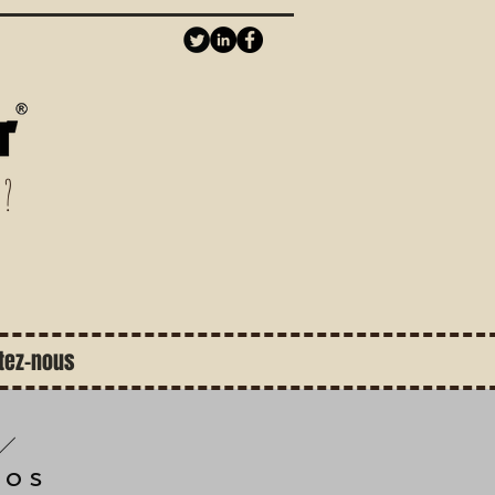
 ?
tez-nous
pos