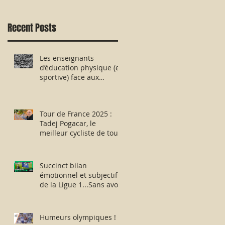
Recent Posts
Les enseignants
d’éducation physique (et
sportive) face aux
évaluations nationales
des aptitudes physiques
: résister humblement
Tour de France 2025 :
en milieu hostile !
Tadej Pogacar, le
meilleur cycliste de tous
les temps ou
l’escroquerie Lance
Armstrong revisitée ?
Succinct bilan
émotionnel et subjectif
de la Ligue 1...Sans avoir
vu la moindre rencontre
!!
Humeurs olympiques !