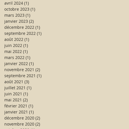
avril 2024
(1)
1 post
octobre 2023
(1)
1 post
mars 2023
(1)
1 post
janvier 2023
(2)
2 posts
décembre 2022
(1)
1 post
septembre 2022
(1)
1 post
août 2022
(1)
1 post
juin 2022
(1)
1 post
mai 2022
(1)
1 post
mars 2022
(1)
1 post
janvier 2022
(1)
1 post
novembre 2021
(2)
2 posts
septembre 2021
(1)
1 post
août 2021
(3)
3 posts
juillet 2021
(1)
1 post
juin 2021
(1)
1 post
mai 2021
(2)
2 posts
février 2021
(1)
1 post
janvier 2021
(1)
1 post
décembre 2020
(2)
2 posts
novembre 2020
(2)
2 posts