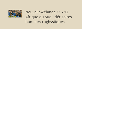
Nouvelle-Zélande 11 - 12
Afrique du Sud : dérisoires
humeurs rugbystiques
matinales.
La médiocrité des « Clubs-
Entreprises » de Ligue 1 à
l’échelle européenne : suite,...
sans fin ?
Messieurs N. Le Graët et D.
Deschamps : au revoir et merci
pour ces moments !
France-Argentine : de part et
d’autre de l’échiquier, l’après-
match fut consternant !