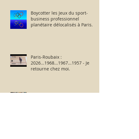
Boycotter les Jeux du sport-
business professionnel
planétaire délocalisés à Paris.
Paris-Roubaix :
2026...1968...1967...1957 - Je
retourne chez moi.
Nouvelle-Zélande 11 - 12
Afrique du Sud : dérisoires
humeurs rugbystiques
matinales.
La médiocrité des « Clubs-
Entreprises » de Ligue 1 à