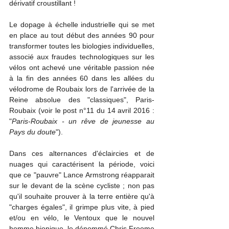
dérivatif croustillant !
Le dopage à échelle industrielle qui se met 
en place au tout début des années 90 pour 
transformer toutes les biologies individuelles, 
associé aux fraudes technologiques sur les 
vélos ont achevé une véritable passion née 
à la fin des années 60 dans les allées du 
vélodrome de Roubaix lors de l'arrivée de la 
Reine absolue des "classiques", Paris-
Roubaix (voir le post n°11 du 14 avril 2016 : 
"
Paris-Roubaix - un rêve de jeunesse au 
Pays du doute
").
Dans ces alternances d'éclaircies et de 
nuages qui caractérisent la période, voici 
que ce "pauvre" Lance Armstrong réapparait 
sur le devant de la scène cycliste ; non pas 
qu'il souhaite prouver à la terre entière qu'à 
"charges égales", il grimpe plus vite, à pied 
et/ou en vélo, le Ventoux que le nouvel 
homme bionique, le dénommé Chris Froome 