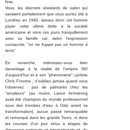
finie.
Vous, les éternels résistants de salon qui 
savaient parfaitement que vous auriez été à 
Londres en 1940, laissez donc cet homme 
payer cette ultime dette à la société 
américaine et vivre ces jours tranquillement 
avec sa famille car, selon l'expression 
consacrée, "
on ne frappe pas un homme à 
terre
".
En revanche, intéressez-vous bien 
davantage à la réalité de l'empire SKI 
d'aujourd'hui et à son "phénomène" cycliste 
Chris Froome ; n'oubliez jamais quand vous 
l'observez : pas de palmarès chez les 
"amateurs" (au moins, Lance Armstrong 
avait été champion du monde professionnel 
sous des trombes d'eau à Oslo avant sa 
transformation), aucun passé remarquable 
et remarqué dans les grands Tours, ni dans 
les courses d'un jour et/ou à étapes de 
dimension nationale et internationale et, du 