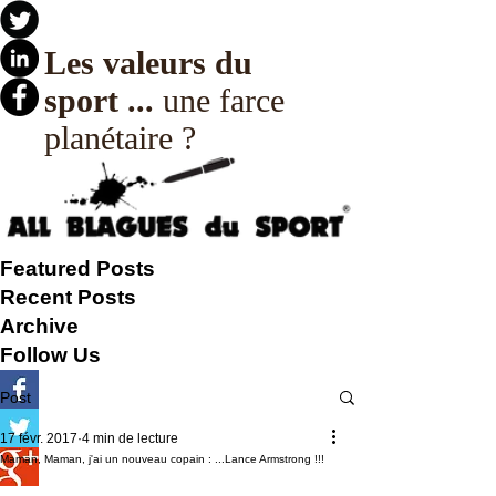
Les valeurs du
sport ...
une farce
planétaire ?
Featured Posts
Recent Posts
Archive
Follow Us
Post
17 févr. 2017
4 min de lecture
Maman, Maman, j'ai un nouveau copain : ...Lance Armstrong !!!