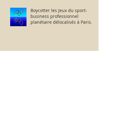
Boycotter les Jeux du sport-
business professionnel
planétaire délocalisés à Paris.
Paris-Roubaix :
2026...1968...1967...1957 - Je
retourne chez moi.
Nouvelle-Zélande 11 - 12
Afrique du Sud : dérisoires
humeurs rugbystiques
matinales.
La médiocrité des « Clubs-
Entreprises » de Ligue 1 à
l’échelle européenne : suite,...