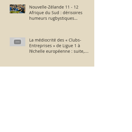
Nouvelle-Zélande 11 - 12
Afrique du Sud : dérisoires
humeurs rugbystiques
matinales.
La médiocrité des « Clubs-
Entreprises » de Ligue 1 à
l’échelle européenne : suite,...
sans fin ?
Messieurs N. Le Graët et D.
Deschamps : au revoir et merci
pour ces moments !
France-Argentine : de part et
d’autre de l’échiquier, l’après-
match fut consternant !