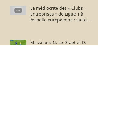
La médiocrité des « Clubs-
Entreprises » de Ligue 1 à
l’échelle européenne : suite,...
sans fin ?
Messieurs N. Le Graët et D.
Deschamps : au revoir et merci
pour ces moments !
France-Argentine : de part et
d’autre de l’échiquier, l’après-
match fut consternant !
Archive
février 2026
(1)
1 post
juillet 2025
(1)
1 post
décembre 2024
(1)
1 post