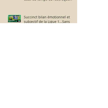
Lance Armstrong revisitée ?
Succinct bilan émotionnel et
subjectif de la Ligue 1...Sans
avoir vu la moindre rencontre !!
Humeurs olympiques !
Boycotter les Jeux du sport-
business professionnel
planétaire délocalisés à Paris.
Paris-Roubaix :