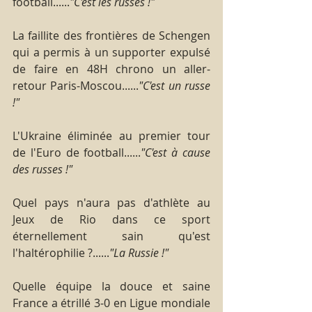
football......
"C'est les russes !"
La faillite des frontières de Schengen 
qui a permis à un supporter expulsé 
de faire en 48H chrono un aller-
retour Paris-Moscou......
"C'est un russe 
!" 
L'Ukraine éliminée au premier tour 
de l'Euro de football......
"C'est à cause 
des russes !"
Quel pays n'aura pas d'athlète au 
Jeux de Rio dans ce sport 
éternellement sain qu'est 
l'haltérophilie ?......
"La Russie !"
Quelle équipe la douce et saine 
France a étrillé 3-0 en Ligue mondiale 