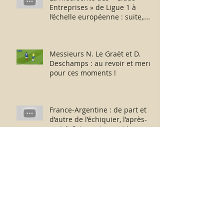
Entreprises » de Ligue 1 à
l’échelle européenne : suite,...
sans fin ?
Messieurs N. Le Graët et D.
Deschamps : au revoir et merci
pour ces moments !
France-Argentine : de part et
d’autre de l’échiquier, l’après-
match fut consternant !
Archive
février 2026
(1)
1 post
juillet 2025
(1)
1 post
décembre 2024
(1)
1 post
juillet 2024
(2)
2 posts
avril 2024
(1)
1 post