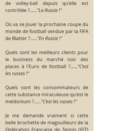
de volley-ball depuis qu'elle est 
contrôlée ?......
"La Russie !" 
Où va se jouer la prochaine coupe du 
monde de football vendue par la FIFA 
de Blatter ?......
"En Russie !"
Quels sont les meilleurs clients pour 
le business du marché noir des 
places à l'Euro de football ?......
"C'est 
les russes !"
Quels sont les consommateurs de 
cette substance miraculeuse qu'est le 
meldonium ?......
"C'est les russes !"
Je me demande vraiment si cette 
belle brochette de magouilleurs de la 
F
édération 
F
rançaise de 
T
ennis (
FFT
) 