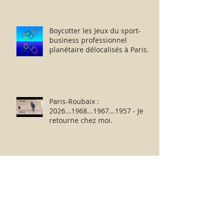
Boycotter les Jeux du sport-
business professionnel
planétaire délocalisés à Paris.
Paris-Roubaix :
2026...1968...1967...1957 - Je
retourne chez moi.
Nouvelle-Zélande 11 - 12
Afrique du Sud : dérisoires
humeurs rugbystiques
matinales.
La médiocrité des « Clubs-