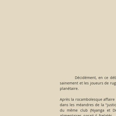
         Décidément, en ce début de XXI° siècle, il est vraiment très difficile de se nourrir 
sainement et les joueurs de rug
planétaire.
Après la rocambolesque affaire d
dans les méandres de la "justic
du même club (Nyanga et Dul
alimentaires, parait-il, frelatés.