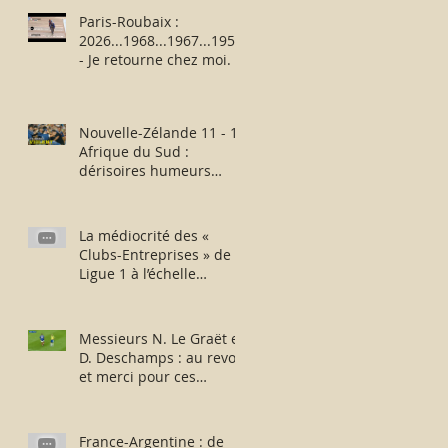
Paris-Roubaix :
2026...1968...1967...1957
- Je retourne chez moi.
Nouvelle-Zélande 11 - 12
Afrique du Sud :
dérisoires humeurs
rugbystiques matinales.
La médiocrité des «
Clubs-Entreprises » de
Ligue 1 à l’échelle
européenne : suite,...
sans fin ?
Messieurs N. Le Graët et
D. Deschamps : au revoir
et merci pour ces
moments !
France-Argentine : de