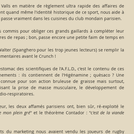
Valls en matière de règlement ultra rapide des affaires de 
ent quand même l'identité historique de ce sport, nous aide à 
 passe vraiment dans les cuisines du club mondain parisien.
es commis pour obliger ces grands gaillards à compléter leur 
es de repas ; bon, passe encore une petite faim de temps en 
alter (Spanghero pour les trop jeunes lecteurs) se remplir la 
mentaires avant le Crunch !
stomac des scientifiques de l'A.F.L.D., c'est le contenu de ces 
nements : ils contiennent de l'Higénamine ; quèsaco ? Une 
 connue pour son action bruleuse de graisse mais surtout, 
orisant la prise de masse musculaire, le développement de 
dio-respiratoires.
eur, les deux affamés parisiens ont, bien sûr, ré-exploité le 
de mon plein gré
" et le théorème Contador : "c
'est de la viande 
ts du marketing nous avaient vendu les joueurs de rugby 