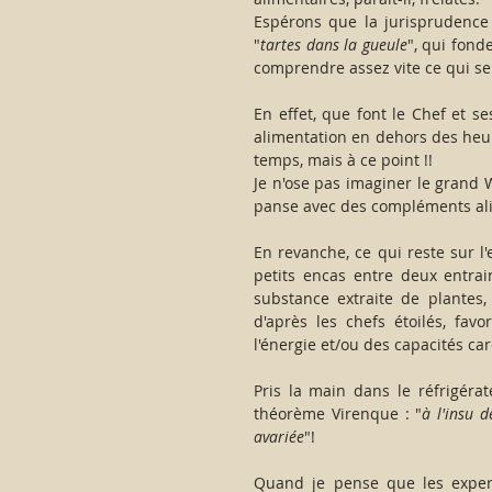
Espérons que la jurisprudence 
"
tartes dans la gueule
", qui fond
comprendre assez vite ce qui se
En effet, que font le Chef et s
alimentation en dehors des heur
temps, mais à ce point !!
Je n'ose pas imaginer le grand W
panse avec des compléments ali
En revanche, ce qui reste sur l'e
petits encas entre deux entrai
substance extraite de plantes,
d'après les chefs étoilés, fav
l'énergie et/ou des capacités car
Pris la main dans le réfrigérat
théorème Virenque : "
à l'insu 
avariée
"!
Quand je pense que les exper