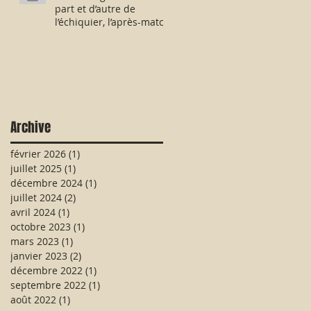
part et d’autre de
l’échiquier, l’après-match
fut consternant !
Archive
février 2026
(1)
1 post
juillet 2025
(1)
1 post
décembre 2024
(1)
1 post
juillet 2024
(2)
2 posts
avril 2024
(1)
1 post
octobre 2023
(1)
1 post
mars 2023
(1)
1 post
janvier 2023
(2)
2 posts
décembre 2022
(1)
1 post
septembre 2022
(1)
1 post
août 2022
(1)
1 post