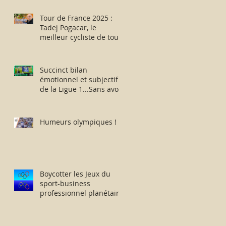
des aptitudes physiques
: résister humblement
Tour de France 2025 :
en milieu hostile !
Tadej Pogacar, le
meilleur cycliste de tous
les temps ou
l’escroquerie Lance
Armstrong revisitée ?
Succinct bilan
émotionnel et subjectif
de la Ligue 1...Sans avoir
vu la moindre rencontre
!!
Humeurs olympiques !
Boycotter les Jeux du
sport-business
professionnel planétaire
délocalisés à Paris.