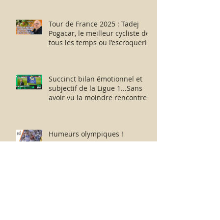
humblement en milieu hostile !
Tour de France 2025 : Tadej
Pogacar, le meilleur cycliste de
tous les temps ou l’escroquerie
Lance Armstrong revisitée ?
Succinct bilan émotionnel et
subjectif de la Ligue 1...Sans
avoir vu la moindre rencontre !!
Humeurs olympiques !
Boycotter les Jeux du sport-
business professionnel
planétaire délocalisés à Paris.