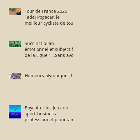
des aptitudes physiques
: résister humblement
Tour de France 2025 :
en milieu hostile !
Tadej Pogacar, le
meilleur cycliste de tous
les temps ou
l’escroquerie Lance
Armstrong revisitée ?
Succinct bilan
émotionnel et subjectif
de la Ligue 1...Sans avoir
vu la moindre rencontre
!!
Humeurs olympiques !
Boycotter les Jeux du
sport-business
professionnel planétaire
délocalisés à Paris.