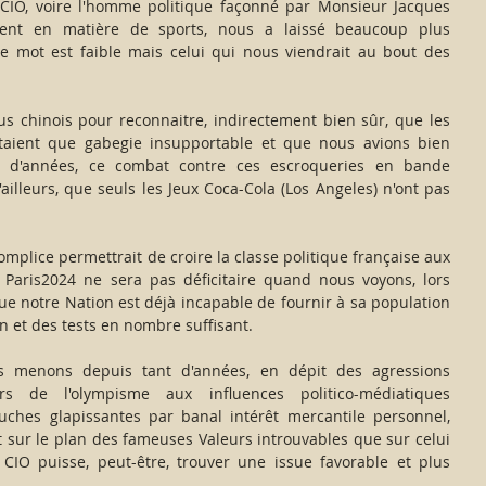
CIO, voire l'homme politique façonné par Monsieur Jacques 
tent en matière de sports, nous a laissé beaucoup plus 
 le mot est faible mais celui qui nous viendrait au bout des 
rus chinois pour reconnaitre, indirectement bien sûr, que les 
aient que gabegie insupportable et que nous avions bien 
 d'années, ce combat contre ces escroqueries en bande 
'ailleurs, que seuls les Jeux Coca-Cola (Los Angeles) n'ont pas 
mplice permettrait de croire la classe politique française aux 
e Paris2024 ne sera pas déficitaire quand nous voyons, lors 
ue notre Nation est déjà incapable de fournir à sa population 
 et des tests en nombre suffisant. 
 menons depuis tant d'années, en dépit des agressions 
s de l'olympisme aux influences politico-médiatiques 
uches glapissantes par banal intérêt mercantile personnel, 
nt sur le plan des fameuses Valeurs introuvables que sur celui 
IO puisse, peut-être, trouver une issue favorable et plus 