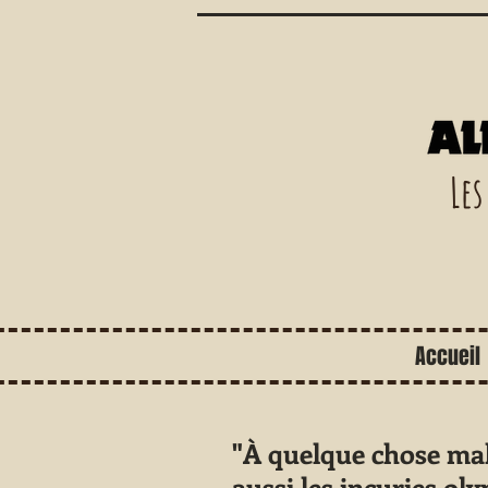
Les
Accueil
"À quelque chose mal
aussi les incuries ol