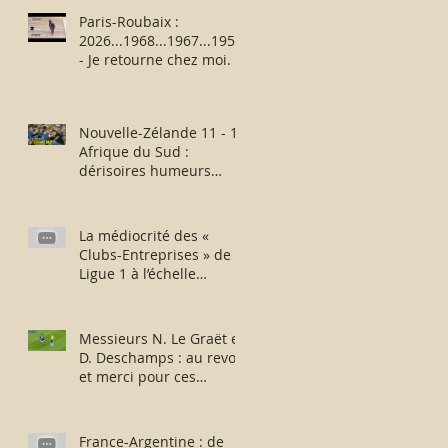
Paris-Roubaix :
2026...1968...1967...1957
- Je retourne chez moi.
Nouvelle-Zélande 11 - 12
Afrique du Sud :
dérisoires humeurs
rugbystiques matinales.
La médiocrité des «
Clubs-Entreprises » de
Ligue 1 à l’échelle
européenne : suite,...
sans fin ?
Messieurs N. Le Graët et
D. Deschamps : au revoir
et merci pour ces
moments !
France-Argentine : de