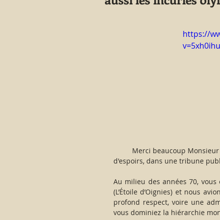
https://w
v=5xh0ih
         Merci beaucoup Monsieur Guy DRUT pour votre prise de position, pleine de bon sens et 
d'espoirs, dans une tribune publi
Au milieu des années 70, vous é
(L’Étoile d’Oignies) et nous avi
profond respect, voire une adm
vous dominiez la hiérarchie mon