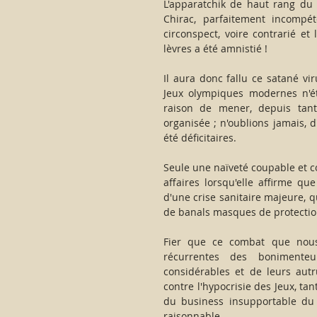
L'apparatchik de haut rang du 
Chirac, parfaitement incompé
circonspect, voire contrarié et
lèvres a été amnistié !
Il aura donc fallu ce satané vi
Jeux olympiques modernes n'ét
raison de mener, depuis tant
organisée ; n'oublions jamais, d
été déficitaires.
Seule une naïveté coupable et co
affaires lorsqu'elle affirme qu
d'une crise sanitaire majeure, q
de banals masques de protection
Fier que ce combat que nous
récurrentes des bonimenteur
considérables et de leurs autr
contre l'hypocrisie des Jeux, ta
du business insupportable du C
raisonnable.