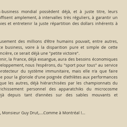
-business mondial possèdent déjà, et à juste titre, leurs 
sent amplement, à intervalles très réguliers, à garantir un 
hies et entretenir la juste répartition des dollars inhérents à 
sement des millions d'être humains pouvait, entre autres, 
e business, voire à la disparition pure et simple de cette 
ncière, ce serait déjà une "petite victoire".
enir, la France, déjà exsangue, aura des besoins économiques 
veloppement, nous l'espérons, du "sport pour tous" au service 
 protecteur du système immunitaire, mais elle n'a que faire 
ue pour la gloriole d'une poignée d'athlètes aux performances 
 que les autres, déjà hiérarchisées par les championnats du 
richissement personnel des apparatchiks du microcosme 
jà depuis tant d'années sur des sables mouvants et 
é", Monsieur Guy Drut,....Comme à Montréal !...