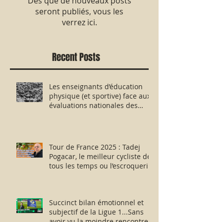
Dès que de nouveaux posts
seront publiés, vous les
verrez ici.
Recent Posts
Les enseignants d’éducation
physique (et sportive) face aux
évaluations nationales des
aptitudes physiques : résister
humblement en milieu hostile !
Tour de France 2025 : Tadej
Pogacar, le meilleur cycliste de
tous les temps ou l’escroquerie
Lance Armstrong revisitée ?
Succinct bilan émotionnel et
subjectif de la Ligue 1...Sans
avoir vu la moindre rencontre !!