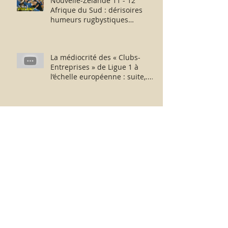
Nouvelle-Zélande 11 - 12
Afrique du Sud : dérisoires
humeurs rugbystiques
matinales.
La médiocrité des « Clubs-
Entreprises » de Ligue 1 à
l’échelle européenne : suite,...
sans fin ?
Messieurs N. Le Graët et D.
Deschamps : au revoir et merci
pour ces moments !
France-Argentine : de part et
d’autre de l’échiquier, l’après-
match fut consternant !
Archive