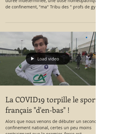
durée indéterminée, une dose homéopathique
de confinement, "ma" Tribu des " profs de gym
", pardon des professeurs agrégés d'éducation
physique et sportive, est, cette fois-ci, sur la
ligne de front. Finis les gadgets numériques
pour essayer d'être les " fayots " de la classe et
escompter hypocritement faire s'agiter à
distance des adolescents, déjà très peu enclins
à le faire dans la vraie Vie ! C'est le retour en
fanfare dans le
Load video
La COVID19 torpille le sport
français "d'en-bas" !
Alors que nous venons de débuter un second
confinement national, certes un peu moins
contraignant que le premier, force est